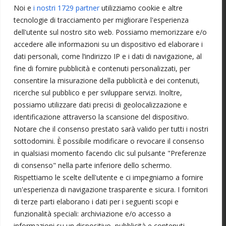
Noi e
i nostri 1729 partner
utilizziamo cookie e altre
tecnologie di tracciamento per migliorare l'esperienza
dell'utente sul nostro sito web. Possiamo memorizzare e/o
Seminario Tecnico “Sweating
accedere alle informazioni su un dispositivo ed elaborare i
Refree Seminar” con Jean-Pierre
dati personali, come l’indirizzo IP e i dati di navigazione, al
Labru Sensei – 7 dan Kyoshi
fine di fornire pubblicità e contenuti personalizzati, per
consentire la misurazione della pubblicità e dei contenuti,
Seminario Tecnico con Jean-Pierre
ricerche sul pubblico e per sviluppare servizi. Inoltre,
Labru Sensei – 7 dan Kyoshi
possiamo utilizzare dati precisi di geolocalizzazione e
Covid19 – DPCM La pratica
identificazione attraverso la scansione del dispositivo.
continua
Notare che il consenso prestato sarà valido per tutti i nostri
sottodomini. È possibile modificare o revocare il consenso
in qualsiasi momento facendo clic sul pulsante "Preferenze
di consenso" nella parte inferiore dello schermo.
Rispettiamo le scelte dell'utente e ci impegniamo a fornire
un'esperienza di navigazione trasparente e sicura. I fornitori
di terze parti elaborano i dati per i seguenti scopi e
funzionalità speciali: archiviazione e/o accesso a
informazioni su un dispositivo, pubblicità e contenuti