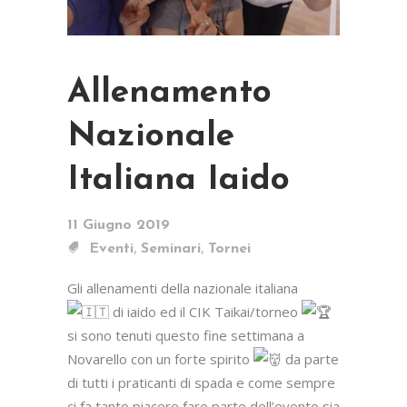
Allenamento
Nazionale
Italiana Iaido
11 Giugno 2019
,
,
Eventi
Seminari
Tornei
Gli allenamenti della nazionale italiana
di iaido ed il CIK Taikai/torneo
si sono tenuti questo fine settimana a
Novarello con un forte spirito
da parte
di tutti i praticanti di spada e come sempre
ci fa tanto piacere fare parte dell’evento sia