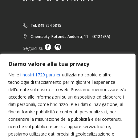
Tel. 349 754 5815
Cinemacity, Rotonda Andorra, 11 - 48124 (RA)
Seguici su
Diamo valore alla tua privacy
ARTICOLI RECENTI
Noi e
i nostri 1729 partner
utilizziamo cookie e altre
tecnologie di tracciamento per migliorare l'esperienza
dell'utente sul nostro sito web. Possiamo memorizzare e/o
Seminario Tecnico “Sweating
accedere alle informazioni su un dispositivo ed elaborare i
Refree Seminar” con Jean-Pierre
dati personali, come l’indirizzo IP e i dati di navigazione, al
Labru Sensei – 7 dan Kyoshi
fine di fornire pubblicità e contenuti personalizzati, per
consentire la misurazione della pubblicità e dei contenuti,
Seminario Tecnico con Jean-Pierre
ricerche sul pubblico e per sviluppare servizi. Inoltre,
Labru Sensei – 7 dan Kyoshi
possiamo utilizzare dati precisi di geolocalizzazione e