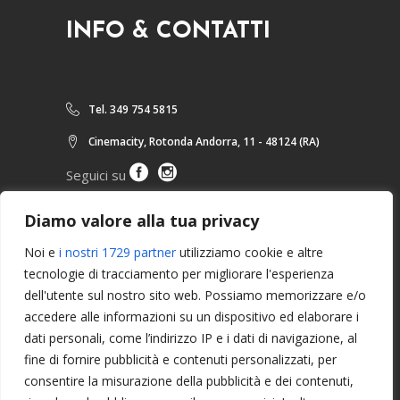
INFO & CONTATTI
Tel. 349 754 5815
Cinemacity, Rotonda Andorra, 11 - 48124 (RA)
Seguici su
Diamo valore alla tua privacy
ARTICOLI RECENTI
Noi e
i nostri 1729 partner
utilizziamo cookie e altre
tecnologie di tracciamento per migliorare l'esperienza
dell'utente sul nostro sito web. Possiamo memorizzare e/o
Seminario Tecnico “Sweating
accedere alle informazioni su un dispositivo ed elaborare i
Refree Seminar” con Jean-Pierre
dati personali, come l’indirizzo IP e i dati di navigazione, al
Labru Sensei – 7 dan Kyoshi
fine di fornire pubblicità e contenuti personalizzati, per
consentire la misurazione della pubblicità e dei contenuti,
Seminario Tecnico con Jean-Pierre