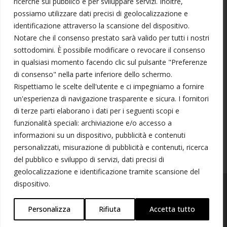
ricerche sul pubblico e per sviluppare servizi. Inoltre,
Labru Sensei – 7 dan Kyoshi
possiamo utilizzare dati precisi di geolocalizzazione e
Covid19 – DPCM La pratica
identificazione attraverso la scansione del dispositivo.
Notare che il consenso prestato sarà valido per tutti i nostri
continua
sottodomini. È possibile modificare o revocare il consenso
in qualsiasi momento facendo clic sul pulsante "Preferenze
di consenso" nella parte inferiore dello schermo.
Rispettiamo le scelte dell'utente e ci impegniamo a fornire
un'esperienza di navigazione trasparente e sicura. I fornitori
di terze parti elaborano i dati per i seguenti scopi e
funzionalità speciali: archiviazione e/o accesso a
WhatsApp
informazioni su un dispositivo, pubblicità e contenuti
personalizzati, misurazione di pubblicità e contenuti, ricerca
del pubblico e sviluppo di servizi, dati precisi di
geolocalizzazione e identificazione tramite scansione del
dispositivo.
© 2020 Kendo Ravenna Fudo Myoo
Personalizza
Rifiuta
Accetta tutto
Privacy
|
Cookie Policy
|
W&D 2.0 Srl