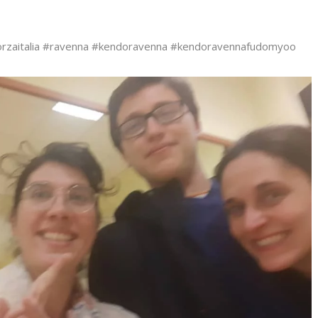
orzaitalia #ravenna #kendoravenna #kendoravennafudomyoo