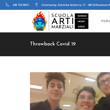
349 754 5815
Cinemacity, Rotonda Andorra, 11 - 48124 Ravenna 
FUD
Throwback Covid 19