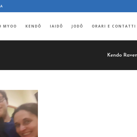
RA
O MYOO
KENDŌ
IAIDŌ
JODŌ
ORARI E CONTATTI
Kendo Rave