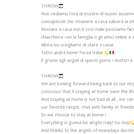
THROW
Non vediamo l'ora di essere di nuovo assieme c
consapevoli che rimanere a casa salverà la vit
Restare a casa non è così male possiamo fare s
chiacchiere con la famiglia o gli amici online 
Allora noi scegliamo di stare a casa! 

Tutto andrà bene! Forza Italia! 
E grazie agli angeli di questi giorni: i dottori 
THROW
We are looking forward being back to our dojo
conscious that if staying at home save the li
And staying at home is not bad at all , we c
our favorite recipe, chat with family or frien
So we choose to stay at home ! 

Everything is gonna be alright Italy! Go Itay!
And thanks to the angels of nowadays doctors 