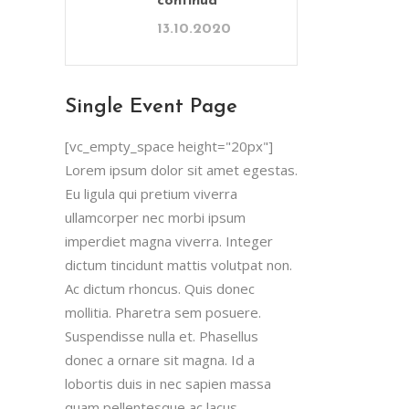
continua
13.10.2020
Single Event Page
[vc_empty_space height="20px"]
Lorem ipsum dolor sit amet egestas.
Eu ligula qui pretium viverra
ullamcorper nec morbi ipsum
imperdiet magna viverra. Integer
dictum tincidunt mattis volutpat non.
Ac dictum rhoncus. Quis donec
mollitia. Pharetra sem posuere.
Suspendisse nulla et. Phasellus
donec a ornare sit magna. Id a
lobortis duis in nec sapien massa
quam pellentesque ac lacus.