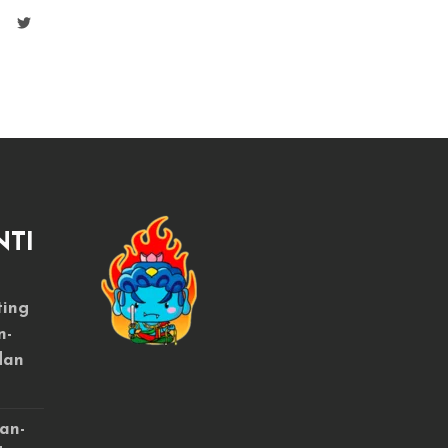
NTI
ting
n-
dan
an-