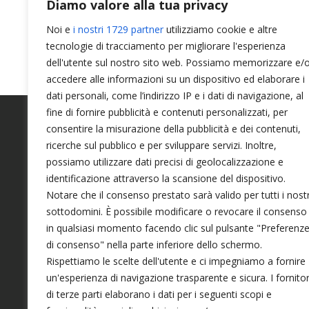
Diamo valore alla tua privacy
Iaido
Jodo
Kendo
Noi e
i nostri 1729 partner
utilizziamo cookie e altre
tecnologie di tracciamento per migliorare l'esperienza
dell'utente sul nostro sito web. Possiamo memorizzare e/
accedere alle informazioni su un dispositivo ed elaborare i
dati personali, come l’indirizzo IP e i dati di navigazione, al
fine di fornire pubblicità e contenuti personalizzati, per
consentire la misurazione della pubblicità e dei contenuti,
ricerche sul pubblico e per sviluppare servizi. Inoltre,
possiamo utilizzare dati precisi di geolocalizzazione e
INFO & CONTATTI
identificazione attraverso la scansione del dispositivo.
Notare che il consenso prestato sarà valido per tutti i nostr
sottodomini. È possibile modificare o revocare il consenso
in qualsiasi momento facendo clic sul pulsante "Preferenz
Tel. 349 754 5815
di consenso" nella parte inferiore dello schermo.
Cinemacity, Rotonda Andorra, 11 - 48124 (RA)
Rispettiamo le scelte dell'utente e ci impegniamo a fornire
un'esperienza di navigazione trasparente e sicura. I fornitor
Seguici su
di terze parti elaborano i dati per i seguenti scopi e